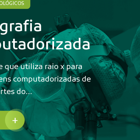
OLÓGICOS
grafia
utadorizada
que utiliza raio x para
ens computadorizadas de
rtes do...
+