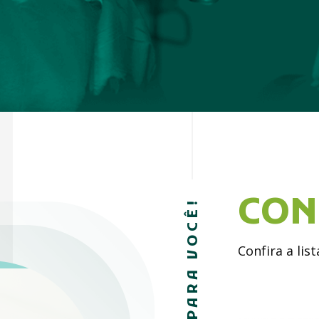
CON
É PARA VOCÊ!
Confira a lis