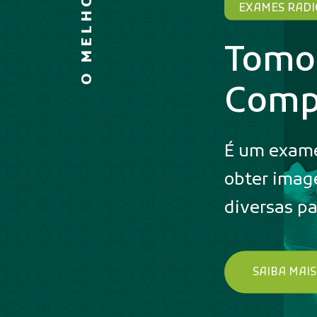
EXAMES RADI
Tomo
Comp
É um exame 
obter imag
diversas pa
SAIBA MAIS