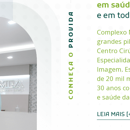
em saúd
PROVIDA
e em todo
Complexo 
grandes pi
Centro Cir
CONHEÇA O
Especialid
Imagem. Es
de 20 mil m
30 anos co
e saúde da
LEIA MAIS [