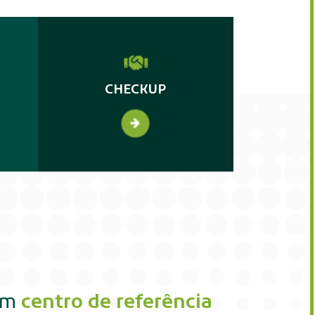
CHECKUP
um
centro de referência