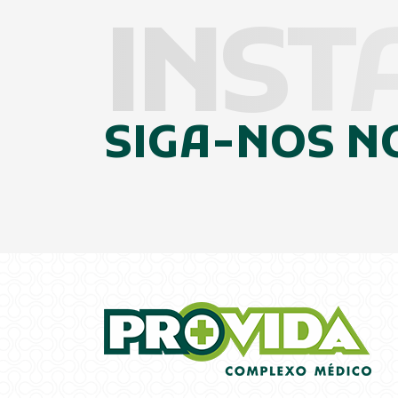
INST
SIGA-NOS N